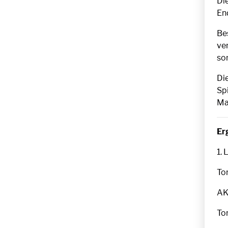
Die
En
Bes
ver
sor
Di
Sp
Ma
Er
1. 
Tor
AK
Tor