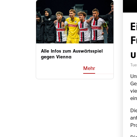
E
F
u
Alle Infos zum Auswärtsspiel
gegen Vienna
Tue
Mehr
Un
Ge
vi
ei
Di
an
Pr