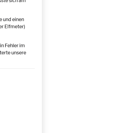
sste sich am
te und einen
er Elfmeter)
in Fehler im
terte unsere