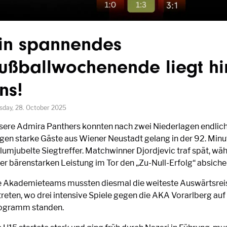
in spannendes
ußballwochenende liegt hi
ns!
sday, 28. October 2025
sere Admira Panthers konnten nach zwei Niederlagen endlich 
gen starke Gäste aus Wiener Neustadt gelang in der 92. Minu
elumjubelte Siegtreffer. Matchwinner Djordjevic traf spät, w
ner bärenstarken Leistung im Tor den „Zu-Null-Erfolg“ absiche
e Akademieteams mussten diesmal die weiteste Auswärtsreis
treten, wo drei intensive Spiele gegen die AKA Vorarlberg au
ogramm standen.