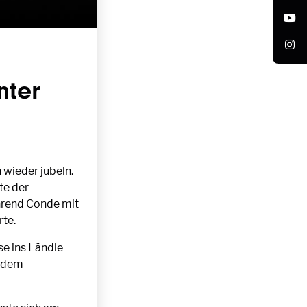
nter
wieder jubeln.
te der
ährend Conde mit
rte.
e ins Ländle
f dem