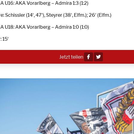
A U16: AKA Vorarlberg – Admira 1:3 (1:2)
e: Schissler (14‘, 47‘), Steyrer (38‘, Elfm.); 26‘ (Elfm.)
A U18: AKA Vorarlberg – Admira 1:0 (1:0)
: 15‘
Jetzt teilen