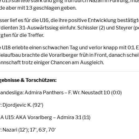
 U15 startete stark und ging früh durch Nazari in Führung, mu
de aber mit 1:3 geschlagen geben.
ser lief es für die U16, die ihre positive Entwicklung bestätig
dienten 3:1-Auswärtssieg einfuhr. Schissler (2) und Steyrer (p
gten für die Treffer.
e U18 erlebte einen schwachen Tag und verlor knapp mit 0:1. E
ielaufbau brachte die Vorarlberger früh in Front, danach schei
nnschaft trotz einiger Chancen am Ausgleich.
gebnisse & Torschützen:
Landesliga: Admira Panthers – F. Wr. Neustadt 1:0 (0:0)
: Djordjevic K. (92‘)
A U15: AKA Vorarlberg – Admira 3:1 (1:1)
: Nazari (12‘); 17‘, 63‘, 70‘