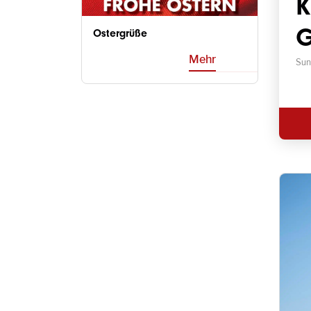
K
G
Ostergrüße
Mehr
Sun