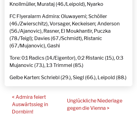
Knollmüller, Murataj (46./Leipold), Nyarko
FC Flyeralarm Admira: Oluwayemi; Schöller
(46./Zwierschitz), Vorsager, Keckeisen; Anderson
(56./Ajanovic), Rasner, El Moukhantir, Puczka
(78./Teigl); Davies (67./Schmidt), Ristanic
(67./Mujanovic), Gashi
Tore: 0:1 Radics (14./Eigentor), 0:2 Ristanic (15.), 0:3
Mujanovic (73.), 1:3 Trimmel (85.)
Gelbe Karten: Schriebl (29.), Siegl (66.), Leipold (88.)
< Admira feiert
Unglückliche Niederlage
Auswärtssieg in
gegen die Vienna >
Dornbirn!