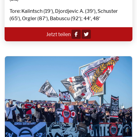
Tore: Kalintsch (19‘), Djordjevic A. (39‘), Schuster
(65‘), Orgler (87‘), Babuscu (92‘); 44‘, 48‘
Jetzt teilen