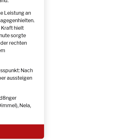
and.
ke Leistung an
agegenhielten.
Kraft hielt
inute sorgte
 der rechten
nem
usspunkt: Nach
per aussteigen
id8nger
Dimmel), Nela,