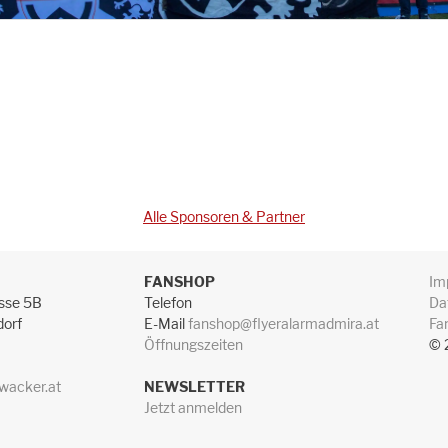
Alle Sponsoren & Partner
FANSHOP
Im
sse 5B
Telefon
Da
dorf
E-Mail
fanshop@flyeralarmadmira.at
Fa
Öffnungszeiten
© 
wacker.at
NEWSLETTER
Jetzt anmelden