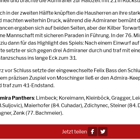
nell und brachte die Admiraner zur Halbzeit mit 2:1 in Rückst
ch in der zweiten Hälfte knüpften die Hausherren an ihre star
d machten weiterhin Druck, während die Admiraner bemüht d
ncen ergaben sich auf beiden Seiten, aber der Kilber Torwart 
ine Mannschaft mit sicheren Paraden in Führung. In der 76. M
ziu dann für das Highlight des Spiels: Nach einem Einwurf auf
ite setzte er sich gegen drei Admiraner durch und traf mit ei
stanzschuss ins lange Eck zum 3:1.
rz vor Schluss setzte der eingewechselte Felix Bass den Schl
nem präzisen Zuspiel von Moschinger ließ er den Admira-Kee
d traf zum 4:1-Endstand.
mira Panthers
: Limbeck; Koreimann, Kleinböck, Gragger, Le
.Suljovic), Maierhofer (84. Cuhadar), Zdichynec, Steiner (84. 
gner, Zenk (77. Bachmeier).
Jetzt teilen