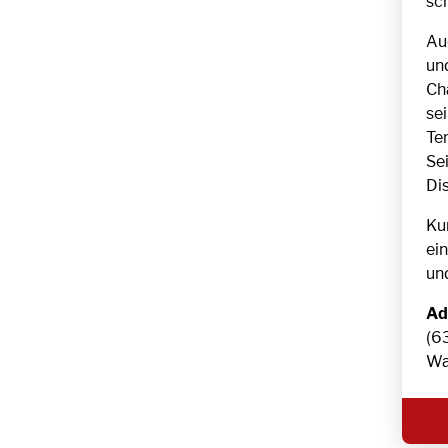
sch
Au
un
Cha
se
Ter
Se
Di
Ku
ei
un
Ad
(63
Wa