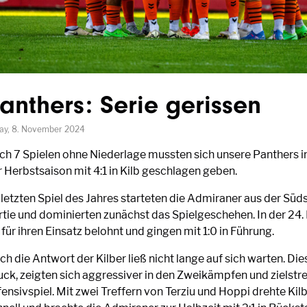
anthers: Serie gerissen
day, 8. November 2024
ch 7 Spielen ohne Niederlage mussten sich unsere Panthers im
r Herbstsaison mit 4:1 in Kilb geschlagen geben.
letzten Spiel des Jahres starteten die Admiraner aus der Süds
rtie und dominierten zunächst das Spielgeschehen. In der 24
 für ihren Einsatz belohnt und gingen mit 1:0 in Führung.
h die Antwort der Kilber ließ nicht lange auf sich warten. Di
uck, zeigten sich aggressiver in den Zweikämpfen und zielstr
ensivspiel. Mit zwei Treffern von Terziu und Hoppi drehte Kilb