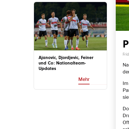
P
Fri
Ajanovic, Djordjevic, Feiner
und Co: Nationalteam-
Na
Updates
de
Mehr
Im 
Pa
sie
Doc
Dr
Off