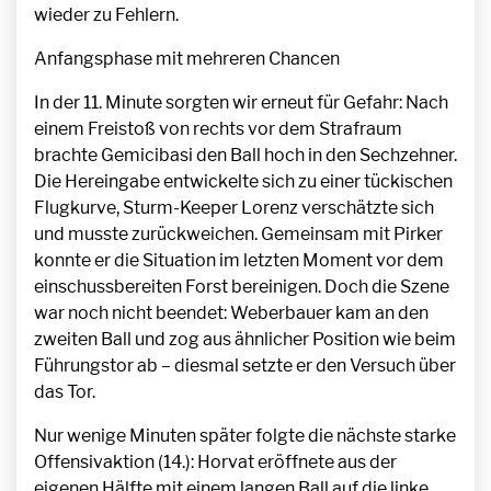
wieder zu Fehlern.
Anfangsphase
mit mehreren
Chancen
In der 11. Minute sorgten wir erneut für Gefahr: Nach
einem Freistoß von rechts vor dem Strafraum
brachte Gemicibasi den Ball hoch in den Sechzehner.
Die Hereingabe entwickelte sich zu einer tückischen
Flugkurve, Sturm-Keeper Lorenz verschätzte sich
und musste zurückweichen. Gemeinsam mit Pirker
konnte er die Situation im letzten Moment vor dem
einschussbereiten Forst bereinigen. Doch die Szene
war noch nicht beendet: Weberbauer kam an den
zweiten Ball und zog aus ähnlicher Position wie beim
Führungstor ab – diesmal setzte er den Versuch über
das Tor.
Nur wenige Minuten später folgte die nächste starke
Offensivaktion (14.): Horvat eröffnete aus der
eigenen Hälfte mit einem langen Ball auf die linke