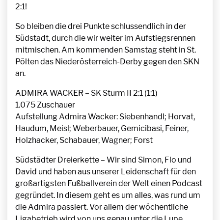
2:1!
So bleiben die drei Punkte schlussendlich in der
Südstadt, durch die wir weiter im Aufstiegsrennen
mitmischen. Am kommenden Samstag steht in St.
Pölten das Niederösterreich-Derby gegen den SKN
an.
ADMIRA WACKER –
SK Sturm
II 2:1 (1:1)
1.
075
Zuschauer
Aufstellung Admira Wacker: Siebenhandl; Horvat,
Haudum, Meisl; Weberbauer, Gemicibasi, Feiner,
Holzhacker, Schabauer, Wagner; Forst
Südstädter Dreierkette – Wir sind Simon, Flo und
David und haben aus unserer Leidenschaft für den
großartigsten Fußballverein der Welt einen Podcast
gegründet. In diesem geht es um alles, was rund um
die Admira passiert. Vor allem der wöchentliche
Ligabetrieb wird von uns genau unter die Lupe