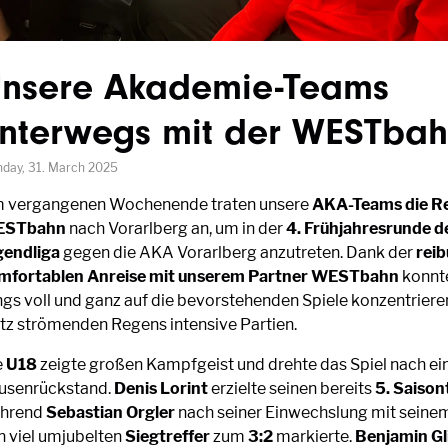
nsere Akademie-Teams
nterwegs mit der WESTba
day, 31. March 2025
 vergangenen Wochenende traten unsere
AKA-Teams die Re
STbahn
nach Vorarlberg an, um in der
4. Frühjahresrunde d
gendliga
gegen die AKA Vorarlberg anzutreten. Dank der
rei
mfortablen Anreise mit unserem Partner WESTbahn
konnte
ngs voll und ganz auf die bevorstehenden Spiele konzentrieren
otz strömenden Regens intensive Partien.
e
U18
zeigte großen Kampfgeist und drehte das Spiel nach e
usenrückstand.
Denis Lorint
erzielte seinen bereits
5. Saison
hrend
Sebastian Orgler
nach seiner Einwechslung mit seine
n viel umjubelten
Siegtreffer
zum
3:2
markierte.
Benjamin Gli