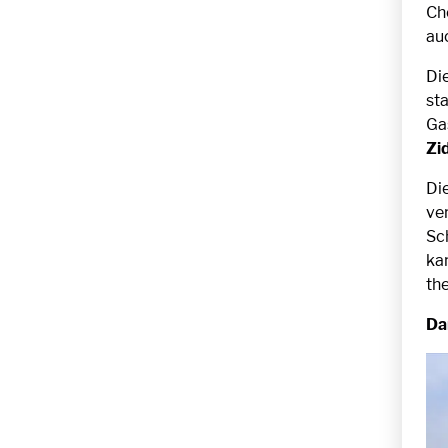
Ch
au
Di
st
Ga
Zi
Di
ve
Sc
kam
th
Da