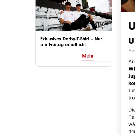
U
u
Exklusives Derby-T-Shirt – Nur
am Freitag erhältlich!
Mon
Mehr
Am
WE
Ju
ko
Ju
tr
Di
Pa
wä
de