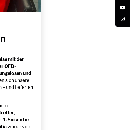
hn
ise mit der
er ÖFB-
bungslosen und
n sich unsere
 – und lieferten
inem
treffer
,
m
4. Saisontor
tia
wurde von