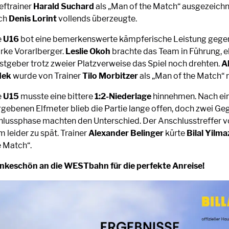
eftrainer
Harald Suchard
als „Man of the Match“ ausgezeich
ch
Denis Lorint
vollends überzeugte.
e
U16
bot eine bemerkenswerte kämpferische Leistung gege
arke Vorarlberger.
Leslie Okoh
brachte das Team in Führung, e
stgeber trotz zweier Platzverweise das Spiel noch drehten.
A
dek
wurde von Trainer
Tilo Morbitzer
als „Man of the Match“ 
e
U15
musste eine bittere
1:2-Niederlage
hinnehmen. Nach e
rgebenen Elfmeter blieb die Partie lange offen, doch zwei Geg
hlussphase machten den Unterschied. Der Anschlusstreffer 
 leider zu spät. Trainer
Alexander Belinger
kürte
Bilal Yilma
e Match“.
nkeschön an die WESTbahn für die perfekte Anreise!