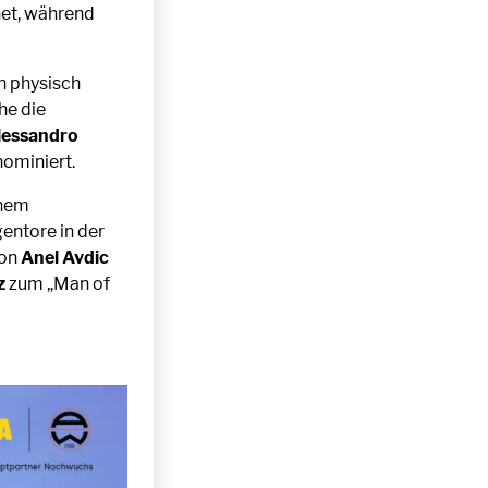
net, während
n physisch
he die
lessandro
nominiert.
inem
entore in der
von
Anel Avdic
z
zum „Man of