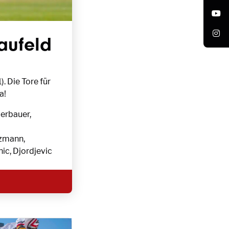
aufeld
. Die Tore für
a!
erbauer,
zmann,
ic, Djordjevic