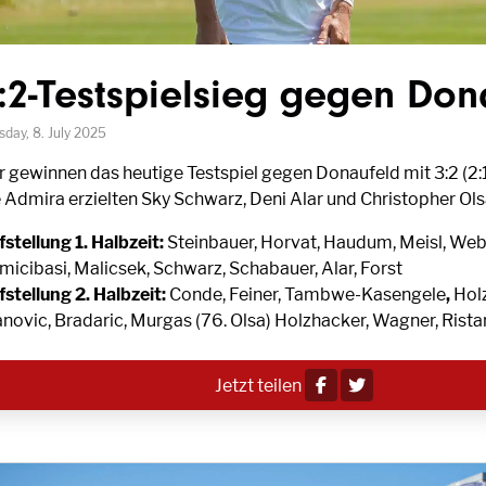
:2-Testspielsieg gegen Don
sday, 8. July 2025
 gewinnen das heutige Testspiel gegen Donaufeld mit 3:2 (2:1)
e Admira erzielten Sky Schwarz, Deni Alar und Christopher Ols
stellung 1. Halbzeit:
Steinbauer, Horvat, Haudum, Meisl, Web
micibasi, Malicsek, Schwarz, Schabauer, Alar, Forst
fstellung 2. Halbzeit:
Conde, Feiner, Tambwe-Kasengele
,
Hol
novic, Bradaric, Murgas (76. Olsa) Holzhacker, Wagner, Ristan
Jetzt teilen