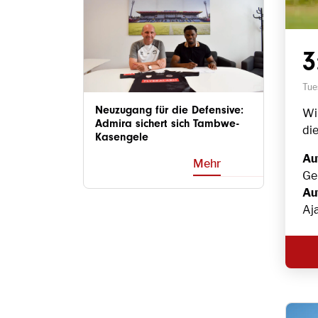
3
Tue
Neuzugang für die Defensive:
Wir
Admira sichert sich Tambwe-
di
Kasengele
Auf
Mehr
Ge
Au
Aja