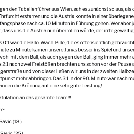
gen den Tabellenführer aus Wien, sah es zunächst so aus, als
Ehrfurcht erstarren und die Austria konnte in einer überlegen
fangsphase nach ca. 10 Minuten in Führung gehen. Wer aber j
, dass uns die Austria nun überrollen würde, der irrte gewaltig
 0:1 war die Hallo-Wach-Pille, die es offensichtlich gebraucht
nute zu Minute kamen unsere Jungs besser ins Spiel und unser
wohl mit dem Ball, als auch gegen den Ball, ging immer mehr a
s 2:1 nach zwei Freistößen brachten uns schon vor der Pause a
egerstraße und von dieser ließen wir uns in der zweiten Halbze
itpunkt mehr abbringen. Das 3:1 in der 90. Minute war nach 
ancen die Krönung auf eine sehr gute Leistung!
atulation an das gesamte Team!!!
re:
 Savic (18.)
 Savic (35.)