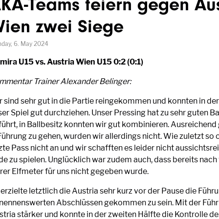
KA-Teams feiern gegen Aus
ien zwei Siege
day, 6. May 2024
mira U15 vs. Austria Wien U15 0:2 (0:1)
mmentar Trainer Alexander Belinger:
r sind sehr gut in die Partie reingekommen und konnten in der
ser Spiel gut durchziehen. Unser Pressing hat zu sehr guten 
führt, in Ballbesitz konnten wir gut kombinieren. Ausreichend
Führung zu gehen, wurden wir allerdings nicht. Wie zuletzt so 
zte Pass nicht an und wir schafften es leider nicht aussichtsre
de zu spielen. Unglücklich war zudem auch, dass bereits nach 
arer Elfmeter für uns nicht gegeben wurde.
erzielte letztlich die Austria sehr kurz vor der Pause die Füh
 nennenswerten Abschlüssen gekommen zu sein. Mit der Führ
tria stärker und konnte in der zweiten Hälfte die Kontrolle d