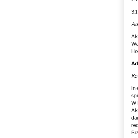
3:1
Au
Ak
Wal
Ho
Ad
Ko
In 
sp
Wi
Akt
da
re
Br