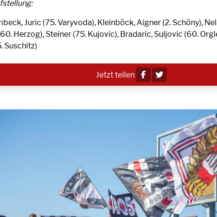
fstellung:
beck, Juric (75. Varyvoda), Kleinböck, Aigner (2. Schöny), Nel
(60. Herzog), Steiner (75. Kujovic), Bradaric, Suljovic (60. Orgle
. Suschitz)
Jetzt teilen