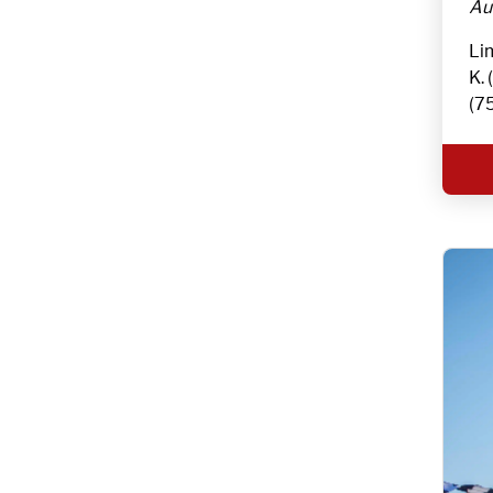
Au
Lim
K. 
(75