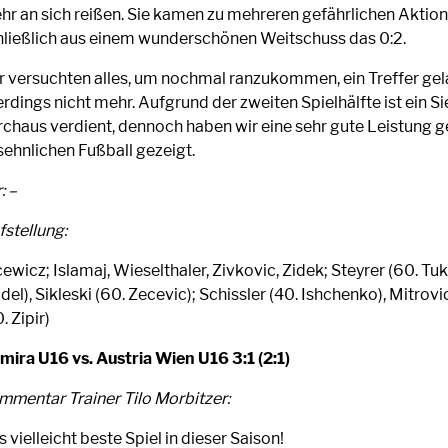
hr an sich reißen. Sie kamen zu mehreren gefährlichen Aktion
hließlich aus einem wunderschönen Weitschuss das 0:2.
r versuchten alles, um nochmal ranzukommen, ein Treffer ge
erdings nicht mehr. Aufgrund der zweiten Spielhälfte ist ein Si
rchaus verdient, dennoch haben wir eine sehr gute Leistung 
sehnlichen Fußball gezeigt.
: –
fstellung:
ewicz; Islamaj, Wieselthaler, Zivkovic, Zidek; Steyrer (60. Tu
del), Sikleski (60. Zecevic); Schissler (40. Ishchenko), Mitrovi
. Zipir)
mira U16 vs. Austria Wien U16 3:1 (2:1)
mmentar Trainer Tilo Morbitzer:
 vielleicht beste Spiel in dieser Saison!