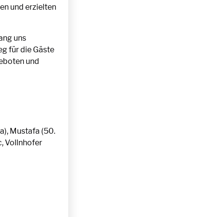
en und erzielten
lang uns
eg für die Gäste
geboten und
ka), Mustafa (50.
c, Vollnhofer