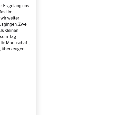
e. Es gelang uns
fast im
wir weiter
usgingen. Zwei
ls kleinen
iesem Tag
die Mannschaft,
en, überzeugen