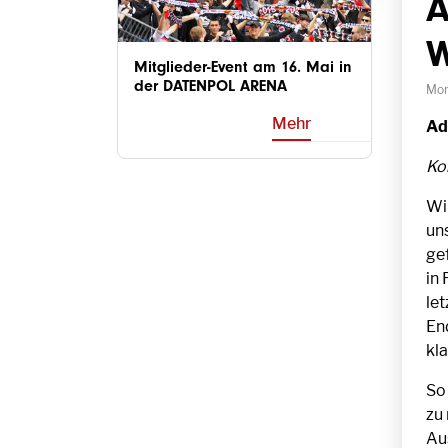
A
W
Mitglieder-Event am 16. Mai in
der DATENPOL ARENA
Mon
Mehr
Ad
Ko
Wi
un
ge
in 
let
En
kl
So 
zu
Aus