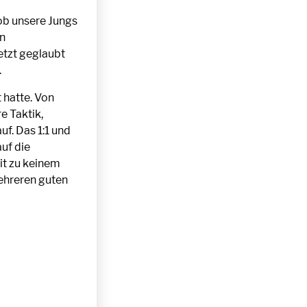
 ob unsere Jungs
en
etzt geglaubt
.
 hatte. Von
e Taktik,
uf. Das 1:1 und
uf die
it zu keinem
mehreren guten