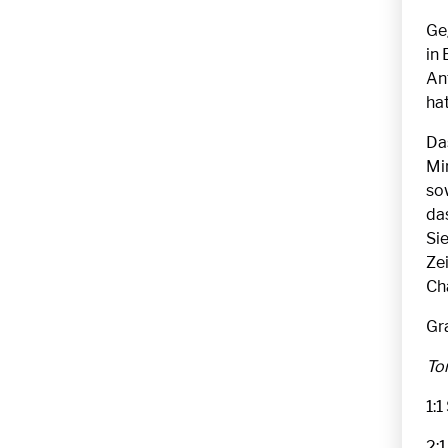
Ge
in 
An
hat
Das
Mi
so
da
Si
Ze
Ch
Gr
To
1:1
2:1