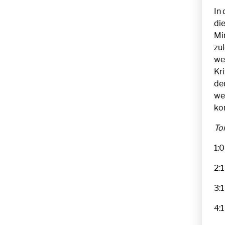
In 
die
Mi
zu
wei
Kr
de
wei
ko
To
1:0
2:1
3:1
4:1