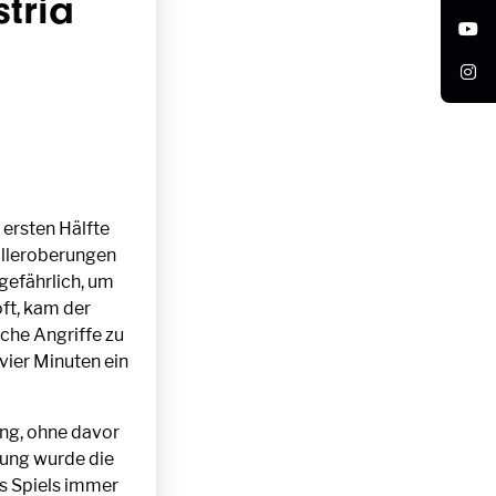
tria
 ersten Hälfte
Balleroberungen
 gefährlich, um
oft, kam der
iche Angriffe zu
vier Minuten ein
rung, ohne davor
ung wurde die
es Spiels immer