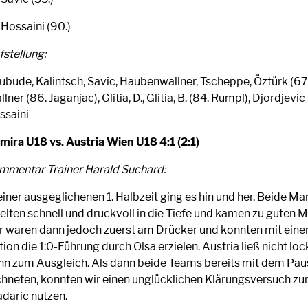
 Hossaini (90.)
fstellung:
ubude, Kalintsch, Savic, Haubenwallner, Tscheppe, Öztürk (67.
lner (86. Jaganjac), Glitia, D., Glitia, B. (84. Rumpl), Djordjevic 
ssaini
mira U18 vs. Austria Wien U18 4:1 (2:1)
mmentar Trainer Harald Suchard:
einer ausgeglichenen 1. Halbzeit ging es hin und her. Beide M
ielten schnell und druckvoll in die Tiefe und kamen zu guten M
r waren dann jedoch zuerst am Drücker und konnten mit eine
ion die 1:0-Führung durch Olsa erzielen. Austria ließ nicht l
nn zum Ausgleich. Als dann beide Teams bereits mit dem Pau
chneten, konnten wir einen unglücklichen Klärungsversuch zu
adaric nutzen.