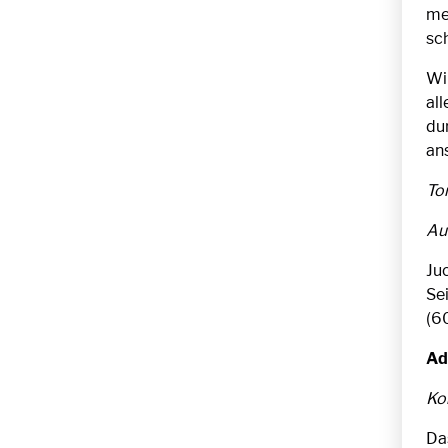
me
sc
Wi
all
du
an
Tor
Au
Juc
Sei
(60
Ad
Ko
Das