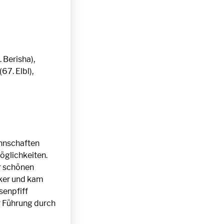
 Berisha),
(67. Elbl),
annschaften
öglichkeiten.
r schönen
ocker und kam
senpfiff
r Führung durch