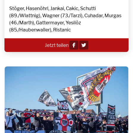
Stöger, Hasenöhrl, Jankai, Cakic, Schutti
(89./Wlattnig), Wagner (73./Tarzi), Cuhadar, Murgas
(46./Marth), Gattermayer, Yesilöz
(85./Haubenwaller), Ristanic
Jetzt teilen