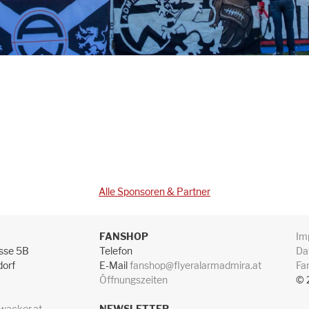
Alle Sponsoren & Partner
FANSHOP
Im
sse 5B
Telefon
Da
dorf
E-Mail
fanshop@flyeralarmadmira.at
Fa
Öffnungszeiten
© 
wacker.at
NEWSLETTER