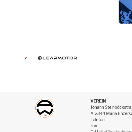
<
VEREIN
Johann Steinböckstra
A-2344 Maria Enzers
Telefon
Fax
E-Mail
office@admira