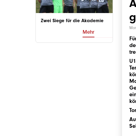
A
g
Zwei Siege für die Akademie
Mon
Mehr
Fü
de
tr
U1
Te
kö
Ma
Ge
ei
kö
To
Au
Se