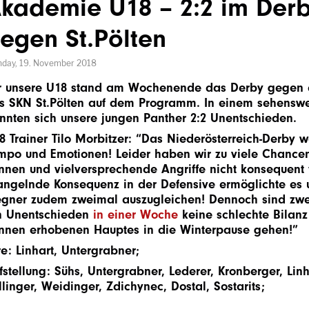
kademie U18 – 2:2 im Der
egen St.Pölten
day, 19. November 2018
r unsere U18 stand am Wochenende das Derby gegen
s SKN St.Pölten auf dem Programm. In einem sehenswe
ennten sich unsere jungen Panther 2:2 Unentschieden.
8 Trainer Tilo Morbitzer: “Das Niederösterreich-Derby w
mpo und Emotionen! Leider haben wir zu viele Chancen
nnen und vielversprechende Angriffe nicht konsequent f
ngelnde Konsequenz in der Defensive ermöglichte es
gner zudem zweimal auszugleichen! Dennoch sind zwe
n Unentschieden
in einer Woche
keine schlechte Bilanz
nnen erhobenen Hauptes in die Winterpause gehen!”
re: Linhart, Untergrabner;
fstellung: Sühs, Untergrabner, Lederer, Kronberger, Linh
llinger, Weidinger, Zdichynec, Dostal, Sostarits;