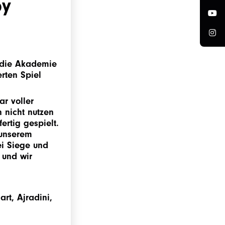
by
 die Akademie
rten Spiel
ar voller
 nicht nutzen
ertig gespielt.
 unserem
i Siege und
 und wir
art, Ajradini,