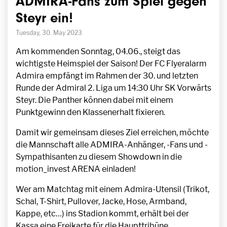
ADMIRA-Fans zum Spiel gegen
Steyr ein!
Tuesday, 30. May 2023
Am kommenden Sonntag, 04.06., steigt das
wichtigste Heimspiel der Saison! Der FC Flyeralarm
Admira empfängt im Rahmen der 30. und letzten
Runde der Admiral 2. Liga um 14:30 Uhr SK Vorwärts
Steyr. Die Panther können dabei mit einem
Punktgewinn den Klassenerhalt fixieren.
Damit wir gemeinsam dieses Ziel erreichen, möchte
die Mannschaft alle ADMIRA-Anhänger, -Fans und -
Sympathisanten zu diesem Showdown in die
motion_invest ARENA einladen!
Wer am Matchtag mit einem Admira-Utensil (Trikot,
Schal, T-Shirt, Pullover, Jacke, Hose, Armband,
Kappe, etc…) ins Stadion kommt, erhält bei der
Kassa eine Freikarte für die Haupttribüne.