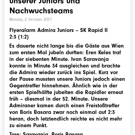
unserer Juniors und
Nachwuchsteams
Monday, 2. October 2017
Flyeralarm Admira Juniors
–
SK Rapid II
2:3
(1:2)
Es dauerte nicht lange bis die Gäste aus Wien
zum ersten Mal jubeln durften: Eren Keles traf
in der siebenten Minute. Ivan Saravanja
konnte in Minute 34 ausgleichen und brachte
die Admira wieder zurück ins Spiel. Kurz vor
der Pause mussten unsere Juniors jedoch einen
Gegentreffer hinnehmen. Ähnlich wie in der
ersten Spielhälfte jubelten die Rapidler erneut
früh – diesmal in der 52. Minute. Unsere
Admiraner kamen durch einen Freistoßtreffer
von Boris Basara zwar noch einmal auf 2:3
heran, doch letztendlich reichte es nicht mehr
zu einem Punkt.
Tore: Saravanja, Boris Basara.