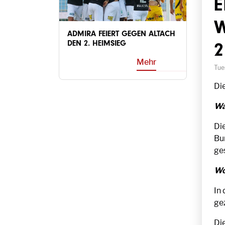
E
W
ADMIRA FEIERT GEGEN ALTACH
DEN 2. HEIMSIEG
2
Mehr
Tue
Die
Wa
Di
Bu
ge
Wo
In
ge
Di