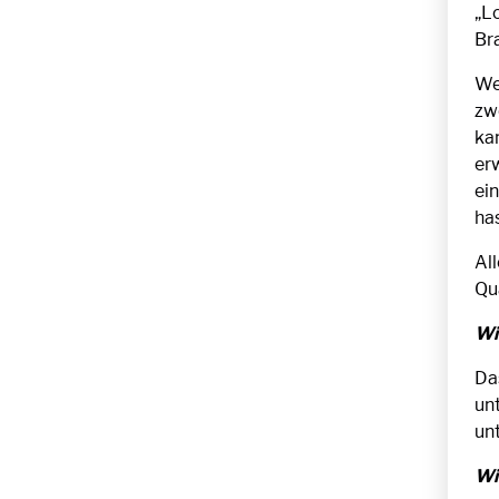
„L
Br
We
zw
kan
erw
ei
has
Al
Qua
Wi
Da
un
un
Wi