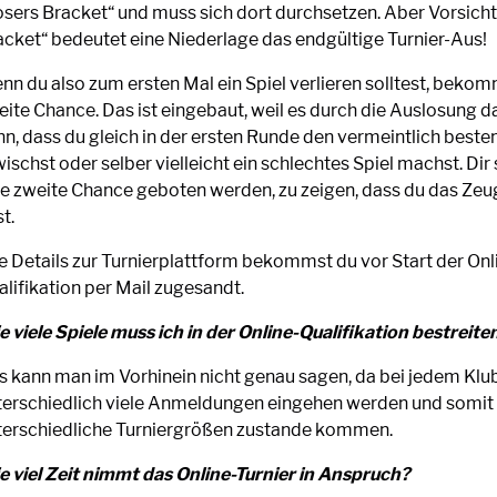
osers Bracket“ und muss sich dort durchsetzen. Aber Vorsicht
acket“ bedeutet eine Niederlage das endgültige Turnier-Aus!
nn du also zum ersten Mal ein Spiel verlieren solltest, bekom
eite Chance. Das ist eingebaut, weil es durch die Auslosung
n, dass du gleich in der ersten Runde den vermeintlich besten
ischst oder selber vielleicht ein schlechtes Spiel machst. Dir
ne zweite Chance geboten werden, zu zeigen, dass du das Ze
t.
le Details zur Turnierplattform bekommst du vor Start der Onl
lifikation per Mail zugesandt.
e viele Spiele muss ich in der Online-Qualifikation bestreite
s kann man im Vorhinein nicht genau sagen, da bei jedem Klu
terschiedlich viele Anmeldungen eingehen werden und somit
terschiedliche Turniergrößen zustande kommen.
e viel Zeit nimmt das Online-Turnier in Anspruch?