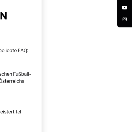
ON
 beliebte FAQ:
ischen Fußball-
Österreichs
istertitel