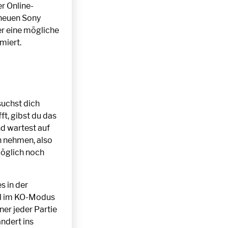
r Online-
 neuen Sony
er eine mögliche
miert.
suchst dich
t, gibst du das
d wartest auf
h nehmen, also
möglich noch
s in der
iel im KO-Modus
ner jeder Partie
ndert ins