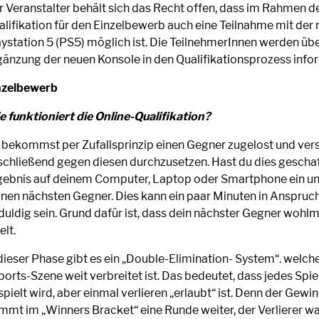
r Veranstalter behält sich das Recht offen, dass im Rahmen de
alifikation für den Einzelbewerb auch eine Teilnahme mit der
aystation 5 (PS5) möglich ist. Die TeilnehmerInnen werden üb
gänzung der neuen Konsole in den Qualifikationsprozess infor
nzelbewerb
e funktioniert die Online-Qualifikation?
 bekommst per Zufallsprinzip einen Gegner zugelost und ver
schließend gegen diesen durchzusetzen. Hast du dies geschaff
gebnis auf deinem Computer, Laptop oder Smartphone ein un
inen nächsten Gegner. Dies kann ein paar Minuten in Anspruc
duldig sein. Grund dafür ist, dass dein nächster Gegner wohl
elt.
dieser Phase gibt es ein „Double-Elimination- System“. welche
ports-Szene weit verbreitet ist. Das bedeutet, dass jedes Sp
pielt wird, aber einmal verlieren „erlaubt“ ist. Denn der Gewin
mmt im „Winners Bracket“ eine Runde weiter, der Verlierer wa