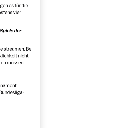
en es für die
estens vier
Spiele der
le streamen. Bei
lichkeit nicht
sten müssen.
ornament
eBundesliga-