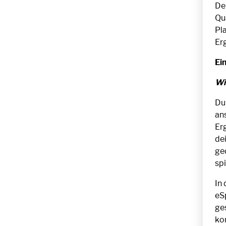
De
Qu
Pl
Er
Ei
Wi
Du
an
Er
de
ge
spi
In 
eS
ges
ko