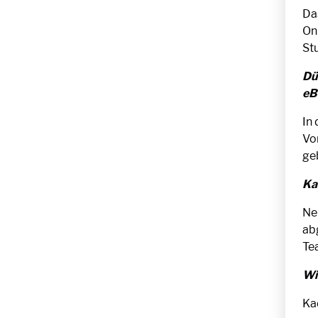
Da
Onl
St
Dü
eB
In
Vo
ge
Ka
Ne
ab
Te
Wi
Ka