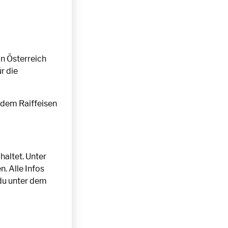
in Österreich
r die
 dem Raiffeisen
altet. Unter
. Alle Infos
du unter dem