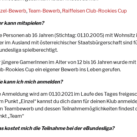
nzel-Bewerb
,
Team-Bewerb
,
Raiffeisen Club-Rookies Cup
r kann mitspielen?
le Personen ab 16 Jahren (Stichtag: 01.10.2005) mit Wohnsitz 
er im Ausland mit österreichischer Staatsbürgerschaft sind fü
undesliga spielberechtigt.
r jüngere GamerInnen im Alter von 12 bis 16 Jahren wurde mit
ub-Rookies Cup ein eigener Bewerb ins Leben gerufen.
e kann ich mich anmelden?
e Anmeldung wird am 01.10.2021 im Laufe des Tages freigesch
m Punkt „Einzel“ kannst du dich dann für deinen Klub anmelden
m Teambewerb und dessen Teilnahmemöglichkeiten findest 
nkt „Team“
s kostet mich die Teilnahme bei der eBundesliga?