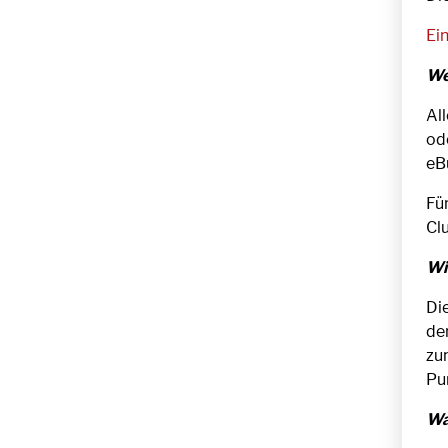
Ei
We
Al
od
eB
Fü
Cl
Wi
Di
de
zu
Pu
Wa