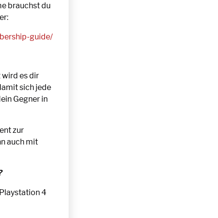
me brauchst du
er:
bership-guide/
wird es dir
damit sich jede
ein Gegner in
ent zur
n auch mit
?
 Playstation 4