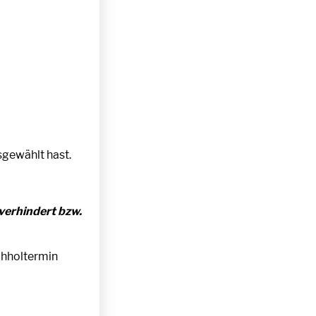
sgewählt hast.
verhindert bzw.
achholtermin