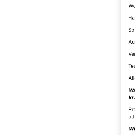
We
Ha
Sp
Au
Ver
Te
All
Wa
kr
Pr
ode
Wi