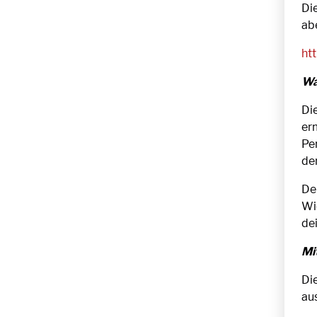
Di
abe
ht
Wa
Di
erm
Pe
der
De
Wi
de
Mi
Die
au