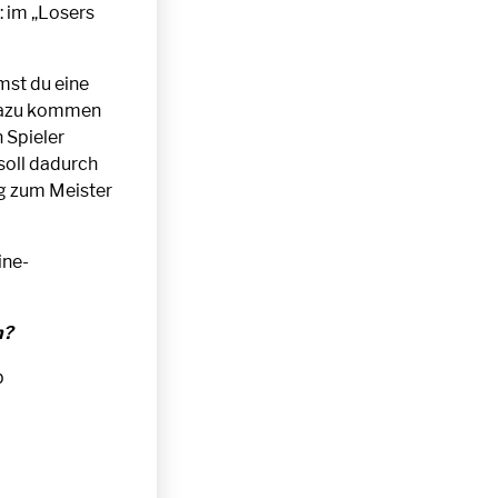
: im „Losers
mst du eine
 dazu kommen
 Spieler
 soll dadurch
ug zum Meister
ine-
n?
b