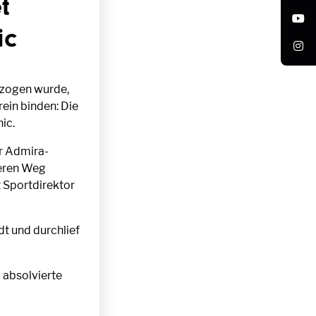
t
ic
ezogen wurde,
ein binden: Die
ic.
der Admira-
seren Weg
t Sportdirektor
t und durchlief
 absolvierte