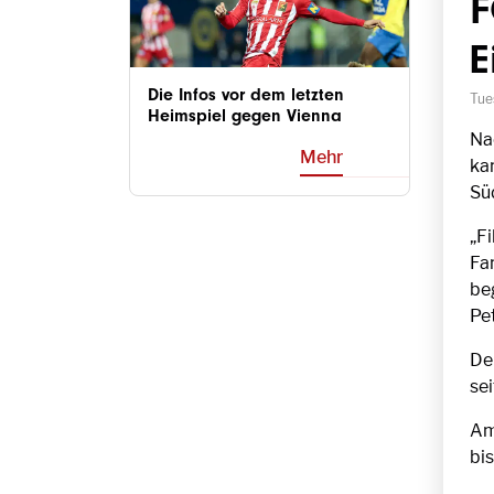
F
E
Die Infos vor dem letzten
Tue
Heimspiel gegen Vienna
Na
Mehr
ka
Sü
„Fi
Fam
beg
Pe
De
se
Am
bi