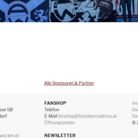
Alle Sponsoren & Partner
FANSHOP
Im
sse 5B
Telefon
Da
dorf
E-Mail
fanshop@flyeralarmadmira.at
Fa
Öffnungszeiten
© 
wacker.at
NEWSLETTER