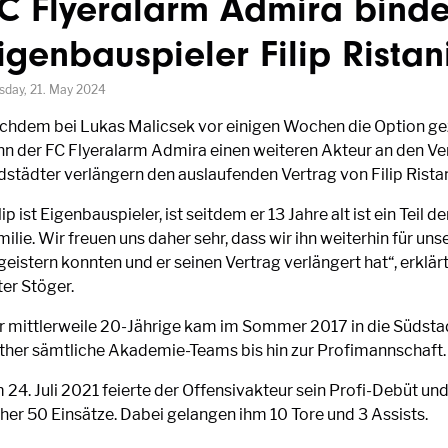
C Flyeralarm Admira binde
igenbauspieler Filip Ristan
sday, 21. May 2024
chdem bei Lukas Malicsek vor einigen Wochen die Option g
nn der FC Flyeralarm Admira einen weiteren Akteur an den Ver
dstädter verlängern den auslaufenden Vertrag von Filip Ristan
lip ist Eigenbauspieler, ist seitdem er 13 Jahre alt ist ein Teil 
ilie. Wir freuen uns daher sehr, dass wir ihn weiterhin für un
eistern konnten und er seinen Vertrag verlängert hat“, erklär
ter Stöger.
r mittlerweile 20-Jährige kam im Sommer 2017 in die Südstad
ither sämtliche Akademie-Teams bis hin zur Profimannschaft.
 24. Juli 2021 feierte der Offensivakteur sein Profi-Debüt und
sher 50 Einsätze. Dabei gelangen ihm 10 Tore und 3 Assists.