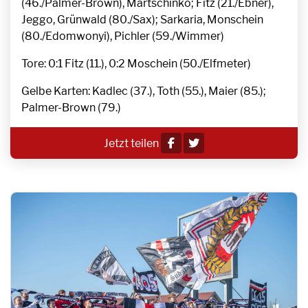
(46./Palmer-Brown), Martschinko; Fitz (21./Ebner),
Jeggo, Grünwald (80./Sax); Sarkaria, Monschein
(80./Edomwonyi), Pichler (59./Wimmer)
Tore: 0:1 Fitz (11.), 0:2 Moschein (50./Elfmeter)
Gelbe Karten: Kadlec (37.), Toth (55.), Maier (85.);
Palmer-Brown (79.)
Jetzt teilen