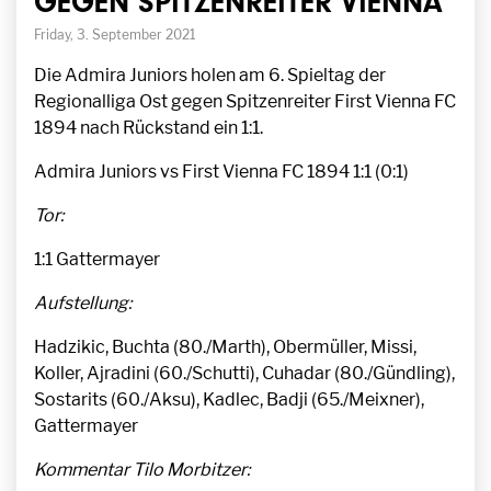
GEGEN SPITZENREITER VIENNA
Friday, 3. September 2021
Die Admira Juniors holen am 6. Spieltag der
Regionalliga Ost gegen Spitzenreiter First Vienna FC
1894 nach Rückstand ein 1:1.
Admira Juniors vs First Vienna FC 1894 1:1 (0:1)
Tor:
1:1 Gattermayer
Aufstellung:
Hadzikic, Buchta (80./Marth), Obermüller, Missi,
Koller, Ajradini (60./Schutti), Cuhadar (80./Gündling),
Sostarits (60./Aksu), Kadlec, Badji (65./Meixner),
Gattermayer
Kommentar Tilo Morbitzer: