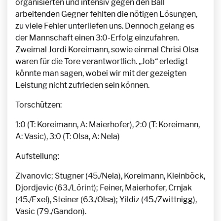
organisierten und intensiv gegen den Ball
arbeitenden Gegner fehlten die nötigen Lösungen,
zu viele Fehler unterliefen uns. Dennoch gelang es
der Mannschaft einen 3:0-Erfolg einzufahren.
Zweimal Jordi Koreimann, sowie einmal Chrisi Olsa
waren für die Tore verantwortlich. „Job“ erledigt
könnte man sagen, wobei wir mit der gezeigten
Leistung nicht zufrieden sein können.
Torschützen:
1:0 (T: Koreimann, A: Maierhofer), 2:0 (T: Koreimann,
A: Vasic), 3:0 (T: Olsa, A: Nela)
Aufstellung:
Zivanovic; Stugner (45./Nela), Koreimann, Kleinböck,
Djordjevic (63./Lörint); Feiner, Maierhofer, Crnjak
(45./Exel), Steiner (63./Olsa); Yildiz (45./Zwittnigg),
Vasic (79./Gandon).