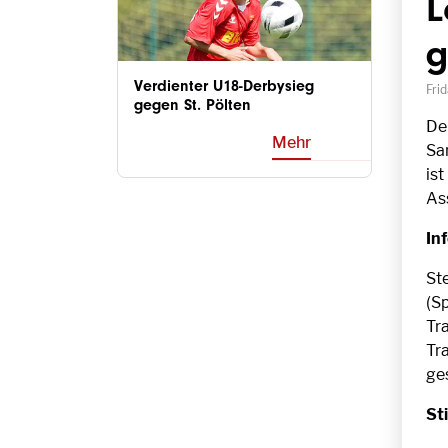
L
g
Verdienter U18-Derbysieg
Frid
gegen St. Pölten
De
Mehr
Sa
ist
As
In
St
(S
Tra
Tr
ge
St