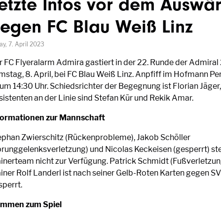
etzte Infos vor dem Auswär
egen FC Blau Weiß Linz
ay, 7. April 2023
r FC Flyeralarm Admira gastiert in der 22. Runde der Admiral 
mstag, 8. April, bei FC Blau Weiß Linz. Anpfiff im Hofmann Pe
 um 14:30 Uhr. Schiedsrichter der Begegnung ist Florian Jäger,
sistenten an der Linie sind Stefan Kür und Rekik Amar.
formationen zur Mannschaft
ephan Zwierschitz (Rückenprobleme), Jakob Schöller
prunggelenksverletzung) und Nicolas Keckeisen (gesperrt) s
inerteam nicht zur Verfügung. Patrick Schmidt (Fußverletzung)
ainer Rolf Landerl ist nach seiner Gelb-Roten Karten gegen SV
sperrt.
immen zum Spiel