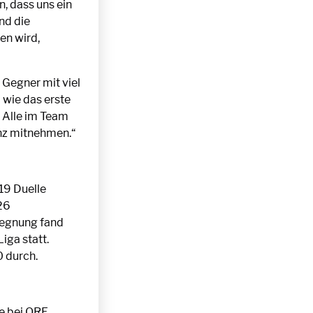
n, dass uns ein
nd die
en wird,
 Gegner mit viel
 wie das erste
. Alle im Team
inz mitnehmen.“
 19 Duelle
26
gegnung fand
iga statt.
0 durch.
e bei ORF