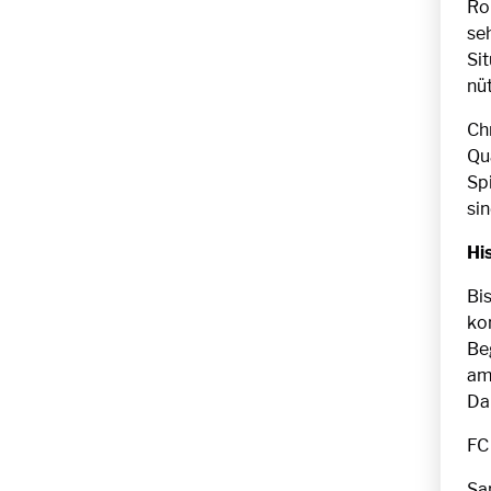
Rol
se
Sit
nü
Ch
Qu
Spi
si
Hi
Bis
ko
Be
am
Da
FC
Sa