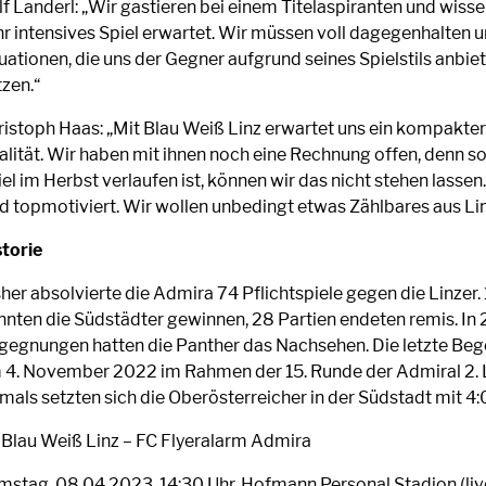
f Landerl: „Wir gastieren bei einem Titelaspiranten und wisse
hr intensives Spiel erwartet. Wir müssen voll dagegenhalten u
uationen, die uns der Gegner aufgrund seines Spielstils anbiet
tzen.“
ristoph Haas: „Mit Blau Weiß Linz erwartet uns ein kompakter
alität. Wir haben mit ihnen noch eine Rechnung offen, denn so
el im Herbst verlaufen ist, können wir das nicht stehen lassen
nd topmotiviert. Wir wollen unbedingt etwas Zählbares aus L
storie
her absolvierte die Admira 74 Pflichtspiele gegen die Linzer.
nnten die Südstädter gewinnen, 28 Partien endeten remis. In 
gegnungen hatten die Panther das Nachsehen. Die letzte Be
 4. November 2022 im Rahmen der 15. Runde der Admiral 2. L
mals setzten sich die Oberösterreicher in der Südstadt mit 4:
 Blau Weiß Linz – FC Flyeralarm Admira
mstag, 08.04.2023, 14:30 Uhr, Hofmann Personal Stadion (liv