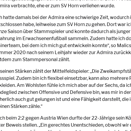
mira verbrachte, ehe er zum SV Horn verliehen wurde.
ch hatte damals bei der Admira eine schwierige Zeit, wodurch
tschlossen habe, leihweise zum SV Horn zu gehen. Dort war ic
nze Saison über Stammspieler und konnte dadurch als junger S
fahrung im Erwachsenenfußball sammeln. Zudem hatte ich dort
ainerteam, bei dem ich mich gut entwickeln konnte“, so Malics
mmer 2020 nach seinem Leihjahr wieder zur Admira zurück
itdem zum Stammpersonal zählt.
 seinen Stärken zählt der Mittelfeldspieler: „Die Zweikampfst
ssspiel. Zudem bin ich flexibel einsetzbar, kann also mehrere 
kleiden. Am Wohlsten fühle ich mich aber auf der Sechs, da ic
ndeglied zwischen Offensive und Defensive bin, was mir in den
herlich auch gut gelungen ist und eine Fähigkeit darstellt, die 
inen Stärken zähle.“
ch beim 2:2 gegen Austria Wien durfte der 22-Jährige sein K
ter Beweis stellen. „Ein gerechtes Unentschieden, obwohl wir 