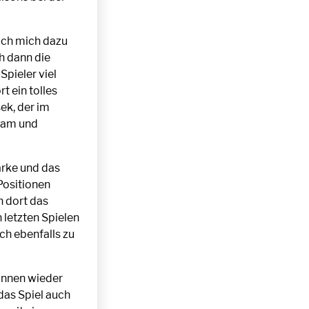
 ich mich dazu
h dann die
pieler viel
 ein tolles
ek, der im
kam und
ärke und das
Positionen
h dort das
 letzten Spielen
ich ebenfalls zu
önnen wieder
das Spiel auch