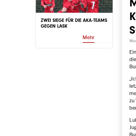
M
K
ZWEI SIEGE FÜR DIE AKA-TEAMS
GEGEN LASK
Mehr
Wed
Ei
die
Bu
„I
let
me
zu
be
Lu
Ju
Bu