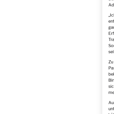
Ad
„I
en
ga
Er
Tr
So
se
Zu
Pa
be
Bi
sic
me
Au
un