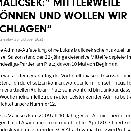
ALICSEK:” MITTLERWEILE
ÖNNEN UND WOLLEN WIR 
SCHLAGEN”
nesday, 20. October 2021
ne Admira-Aufstellung ohne Lukas Malicsek scheint aktuell un
ser Saison stand der 22-jährige defensive Mittelfeldspieler in 
ndesliga-Partien am Platz, davon 10 Mal von Beginn an.
ch war ab dem ersten Tag der Vorbereitung sehr fokussiert un
ztendlich durchsetzen können, worüber ich mich sehr freue. Ic
iner aktuellen Rolle am Platz sehr wohl und bin dankbar, das
 Woche meinen Teil zu den guten Leistungen der Admira beitr
richtet unsere Nummer 12.
kas Malicsek kam 2009 als 10-Jähriger zur Admira, bei der e
gend- und Akademiebereich durchlief. Im April 2017 feierte er
ndesligadebüt gegen den SCR Altach, wonach er zwei Profisa