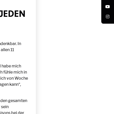
JEDEN
denkbar. In
allen 11
d habe mich
h fühle mich in
s ich von Woche
agen kann“,
r den gesamten
 sein
isons bei der