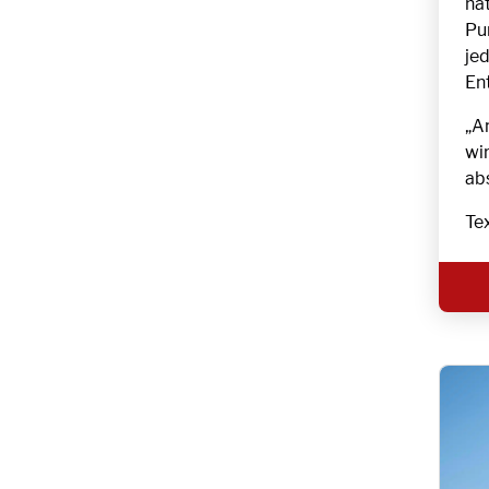
hä
Pu
je
En
„A
wi
ab
Te