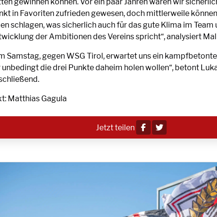
tten gewinnen können. Vor ein paar Jahren wären wir sicherli
nkt in Favoriten zufrieden gewesen, doch mittlerweile können
den schlagen, was sicherlich auch für das gute Klima im Team
twicklung der Ambitionen des Vereins spricht“, analysiert Mal
m Samstag, gegen WSG Tirol, erwartet uns ein kampfbetontes
r unbedingt die drei Punkte daheim holen wollen“, betont Luk
schließend.
xt: Matthias Gagula
Jetzt teilen