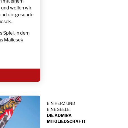
ch mit einem
 und wollen wir
 und die gesunde
icsek.
 Spiel, in dem
as Malicsek
EIN HERZ UND
EINE SEELE:
DIE ADMIRA
MITGLIEDSCHAFT!