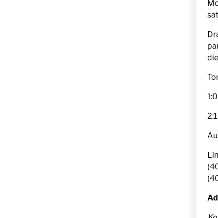
Mo
sa
Dr
pa
die
To
1:0
2:1
Au
Li
(40
(4
Ad
Ko