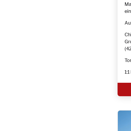
Ma
ei
Au
Ch
Gr
(42
To
1: