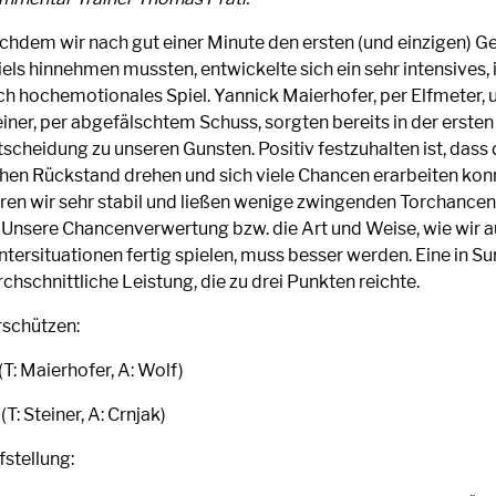
chdem wir nach gut einer Minute den ersten (und einzigen) G
els hinnehmen mussten, entwickelte sich ein sehr intensives, 
ch hochemotionales Spiel. Yannick Maierhofer, per Elfmeter,
iner, per abgefälschtem Schuss, sorgten bereits in der ersten 
scheidung zu unseren Gunsten. Positiv festzuhalten ist, dass 
ühen Rückstand drehen und sich viele Chancen erarbeiten kon
ren wir sehr stabil und ließen wenige zwingenden Torchance
. Unsere Chancenverwertung bzw. die Art und Weise, wie wir a
ntersituationen fertig spielen, muss besser werden. Eine in 
chschnittliche Leistung, die zu drei Punkten reichte.
rschützen:
 (T: Maierhofer, A: Wolf)
 (T: Steiner, A: Crnjak)
fstellung: