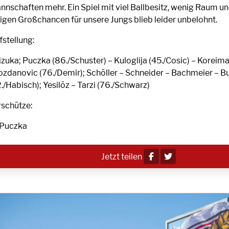
nnschaften mehr. Ein Spiel mit viel Ballbesitz, wenig Raum u
nigen Großchancen für unsere Jungs blieb leider unbelohnt.
fstellung:
izuka; Puczka (86./Schuster) – Kuloglija (45./Cosic) – Koreim
ozdanovic (76./Demir); Schöller – Schneider – Bachmeier – B
./Habisch); Yesilöz – Tarzi (76./Schwarz)
rschütze:
1 Puczka
Jetzt teilen