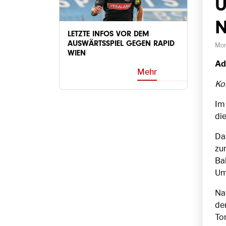
U
N
LETZTE INFOS VOR DEM
AUSWÄRTSSPIEL GEGEN RAPID
Mon
WIEN
Ad
Mehr
Ko
Im 
di
Da
zu
Bal
Ums
Na
de
To