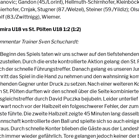
vanovic; Gandon (45./Lorint), Hellmuth-Schirnhofer, Kleinböck
erhofer, Crnjak, Stugner (87./Welzel), Steiner (59./Yildiz); Olsa
lf (83./Zwittnigg), Wiemer.
mira U18 vs St. Pölten U18 1:2 (1:2)
mmentar Trainer Sven Schuchardt:
 Beginn des Spiels taten wir uns schwer auf den tiefstehende
zustellen. Durch die erste kontrollierte Aktion gelang den St.
ch der schnelle Führungstreffer. Danach gelang es unseren Jun
hritt das Spiel in die Hand zu nehmen und den wahnsinnig ko
ehenden Gegner unter Druck zu setzen. Nach einer weiteren 
 St. Pölten durften wir den schnell über die Seite kombiniert
sgleichstreffer durch David Puczka bejubeln. Leider unterlie
wart noch vor der Halbzeit ein folgeschwerer Fehler, der zum 2
te führte. Die zweite Halbzeit zeigte 45 Minuten lang dasselb
nnschaft kontrollierte den Ball und spielte sich so auch eini
raus. Durch schnelle Konter blieben die Gäste aus der Landes
ch immer wieder gefährlich. Tore gelangen jedoch keiner der