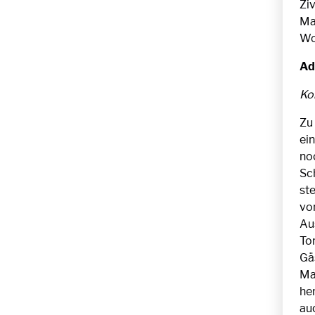
Zi
Mai
Wo
Ad
Ko
Zu
ein
no
Sc
st
von
Au
Tor
Gäs
Ma
he
au