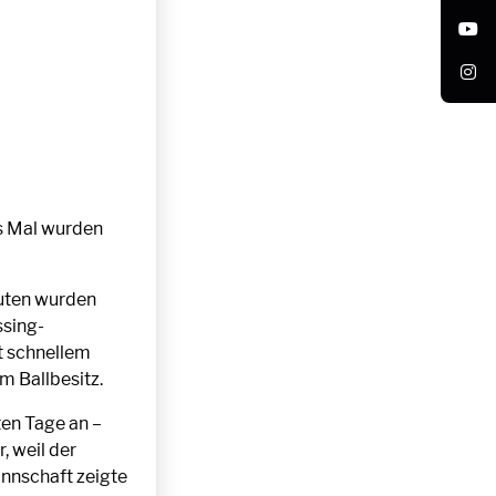
es Mal wurden
nuten wurden
ssing-
it schnellem
m Ballbesitz.
en Tage an –
, weil der
annschaft zeigte