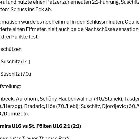
ral und nutzte einen Patzer zur erneuten 2:1-Führung, Suschit
ttem Schuss ins Eck ab.
amatisch wurde es noch einmal in den Schlussminuten: Goal
rierte einen Elfmeter, hielt auch beide Nachschüsse sensation
 drei Punkte fest.
rschützen:
 Suschitz (14.)
 Suschitz (70.)
fstellung:
mbeck; Aurohom, Schöny, Haubenwallner (40./Stanek), Tasdem
./Herzog), Bradaric, Hös (70./Lebl); Suschitz, Djordjevic (60./
0./Domuzeti).
mira U16 vs St. Pölten U16 2:1 (2:1)
mmentar Trainer Thomas Pratl: