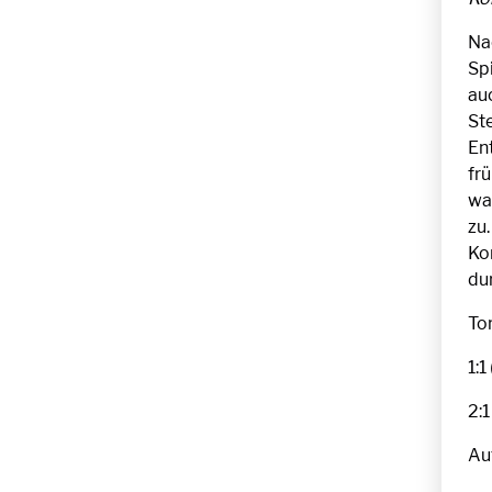
Na
Spi
au
Ste
Ent
fr
wa
zu
Ko
dur
To
1:1
2:1
Au