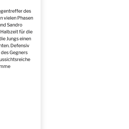
egentreffer des
in vielen Phasen
 und Sandro
Halbzeit für die
die Jungs einen
nten. Defensiv
n des Gegners
ussichtsreiche
Summe