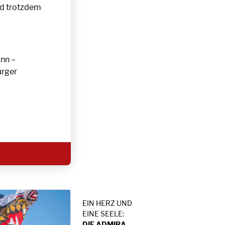
nd trotzdem
ann –
urger
EIN HERZ UND
EINE SEELE:
DIE ADMIRA