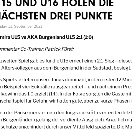
15 UND U16 HOLEN DIE
ÄCHSTEN DREI PUNKTE
day, 13. September 2021
mira U15 vs AKA Burgenland U15 2:1 (1:0)
mmentar Co-Trainer: Patrick Fürst:
zweiten Spiel gab es für die U15 erneut einen 2:1-Sieg – dies
e Alterskollegen aus dem Burgenland in der Südstadt besiegt.
s Spiel starteten unsere Jungs dominant, in den ersten 12 Mi
m Beispiel vier Eckbälle rausgearbeitet – und nach einem Pre
lgewinn das 1:0 erzielt (14.). In der Folge sorgten die Gäste m
chaltspiel für Gefahr, wir hatten gute, aber zu kurze Phasen i
ch der Pause merkte man den Jungs die kräftezerrenden letzt
n Burgenländern gelang der verdiente Ausgleich. Ärgerlich nur
rschütze ungehindert durch unser Mittelfeld spazierte. Die M