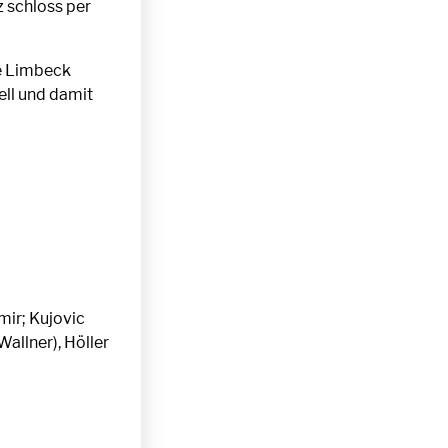
z schloss per
ie Limbeck
ell und damit
ir; Kujovic
Wallner), Höller