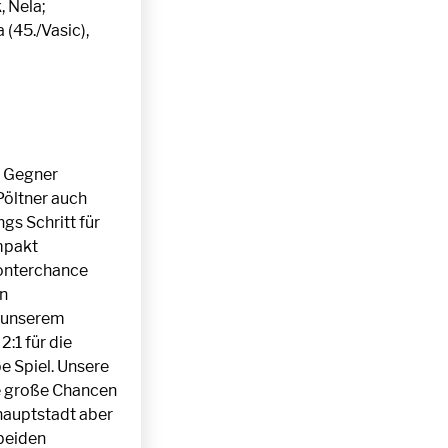
, Nela;
 (45./Vasic),
n Gegner
 Pöltner auch
gs Schritt für
mpakt
Konterchance
en
f unserem
:1 für die
e Spiel. Unsere
ge große Chancen
hauptstadt aber
 beiden