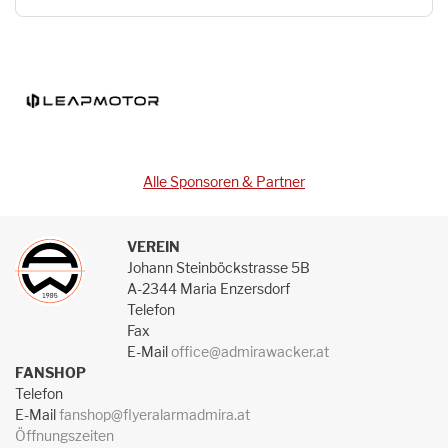
Alle Sponsoren & Partner
VEREIN
Johann Steinböckstrasse 5B
A-2344 Maria Enzersdorf
Telefon
Fax
E-Mail
office@admirawacker.at
FANSHOP
Telefon
E-Mail
fanshop@flyeralarmadmira.at
Öffnungszeiten